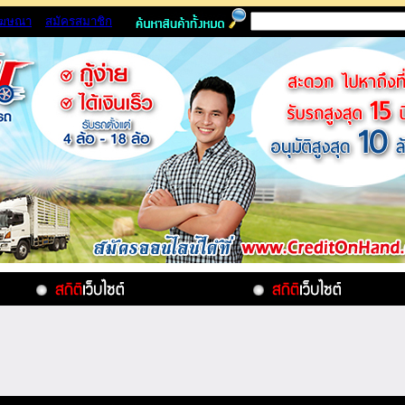
โฆษณา
สมัครสมาชิก