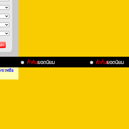
รเวฟมือ