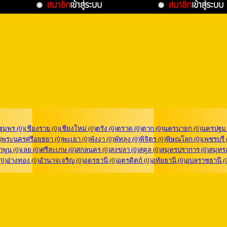
ชุมพร (0)
เชียงราย (0)
เชียงใหม่ (0)
ตรัง (0)
ตราด (0)
ตาก (0)
นครนายก (0)
นครปฐม 
)
พระนครศรีอยุธยา (0)
พะเยา (0)
พังงา (0)
พัทลุง (0)
พิจิตร (0)
พิษณุโลก (0)
เพชรบุรี 
ำพูน (0)
เลย (0)
ศรีสะเกษ (0)
สกลนคร (0)
สงขลา (0)
สตูล (0)
สมุทรปราการ (0)
สมุทร
(0)
อ่างทอง (0)
อำนาจเจริญ (0)
อุดรธานี (0)
อุตรดิตถ์ (0)
อุทัยธานี (0)
อุบลราชธานี (