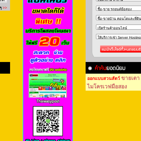
ขายเตา
ออกแบบสวนสัตว์
ไมโครเวฟมือสอง