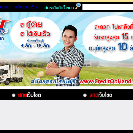
โฆษณา
สมัครสมาชิก