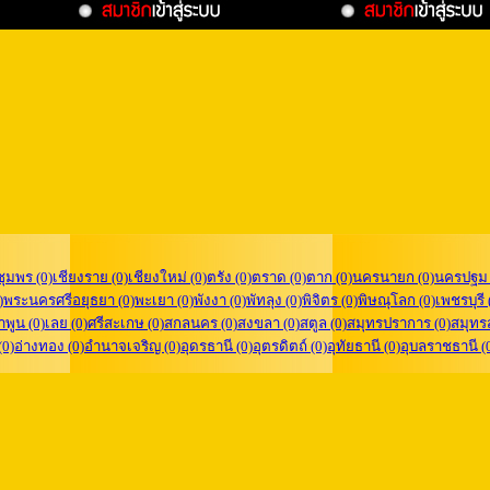
ชุมพร (0)
เชียงราย (0)
เชียงใหม่ (0)
ตรัง (0)
ตราด (0)
ตาก (0)
นครนายก (0)
นครปฐม 
)
พระนครศรีอยุธยา (0)
พะเยา (0)
พังงา (0)
พัทลุง (0)
พิจิตร (0)
พิษณุโลก (0)
เพชรบุรี 
ำพูน (0)
เลย (0)
ศรีสะเกษ (0)
สกลนคร (0)
สงขลา (0)
สตูล (0)
สมุทรปราการ (0)
สมุทร
(0)
อ่างทอง (0)
อำนาจเจริญ (0)
อุดรธานี (0)
อุตรดิตถ์ (0)
อุทัยธานี (0)
อุบลราชธานี (