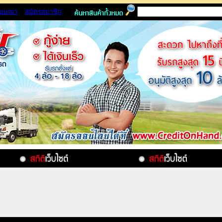
โฆษณา
สมัครสมาชิก