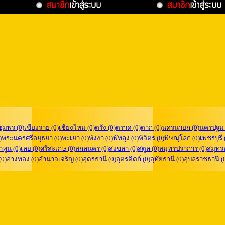
ชุมพร (0)
เชียงราย (0)
เชียงใหม่ (0)
ตรัง (0)
ตราด (0)
ตาก (0)
นครนายก (0)
นครปฐม 
)
พระนครศรีอยุธยา (0)
พะเยา (0)
พังงา (0)
พัทลุง (0)
พิจิตร (0)
พิษณุโลก (0)
เพชรบุรี 
ำพูน (0)
เลย (0)
ศรีสะเกษ (0)
สกลนคร (0)
สงขลา (0)
สตูล (0)
สมุทรปราการ (0)
สมุทร
(0)
อ่างทอง (0)
อำนาจเจริญ (0)
อุดรธานี (0)
อุตรดิตถ์ (0)
อุทัยธานี (0)
อุบลราชธานี (