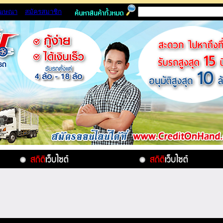
โฆษณา
สมัครสมาชิก