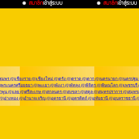
ชุมพร (0)
เชียงราย (0)
เชียงใหม่ (0)
ตรัง (0)
ตราด (0)
ตาก (0)
นครนายก (0)
นครปฐม 
)
พระนครศรีอยุธยา (0)
พะเยา (0)
พังงา (0)
พัทลุง (0)
พิจิตร (0)
พิษณุโลก (0)
เพชรบุรี 
ำพูน (0)
เลย (0)
ศรีสะเกษ (0)
สกลนคร (0)
สงขลา (0)
สตูล (0)
สมุทรปราการ (0)
สมุทร
(0)
อ่างทอง (0)
อำนาจเจริญ (0)
อุดรธานี (0)
อุตรดิตถ์ (0)
อุทัยธานี (0)
อุบลราชธานี (